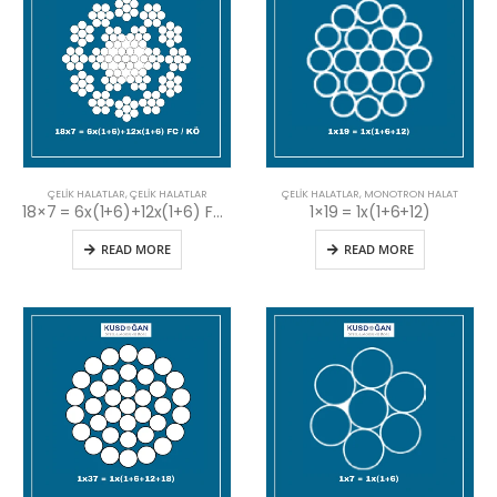
ÇELIK HALATLAR
,
ÇELIK HALATLAR
ÇELIK HALATLAR
,
MONOTRON HALAT
18×7 = 6x(1+6)+12x(1+6) FC / KÖ
1×19 = 1x(1+6+12)
READ MORE
READ MORE