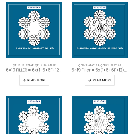
ÇELIK HALATLAR
,
ÇELIK HALATLAR
ÇELIK HALATLAR
,
ÇELIK HALATLAR
6×19 FILLER = 6x(1+6+6F+12) FC / KÖ
6×19 Filler = 6x(1+6+6F+12) IWRC / ÇÖ
READ MORE
READ MORE