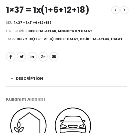
1×37 = 1x(1+6+12+18)
SKU:
1X37 = 1X(1+6+12+18)
CATEGORIES:
ÇELIK HALATLAR
,
MONOTRON HALAT
TAGS:
1X37 = 1X(1+6+12+18)
,
CELIK-HALAT
,
CELIK-HALATLAR
,
HALAT
DESCRIPTION
Kullanım Alanları