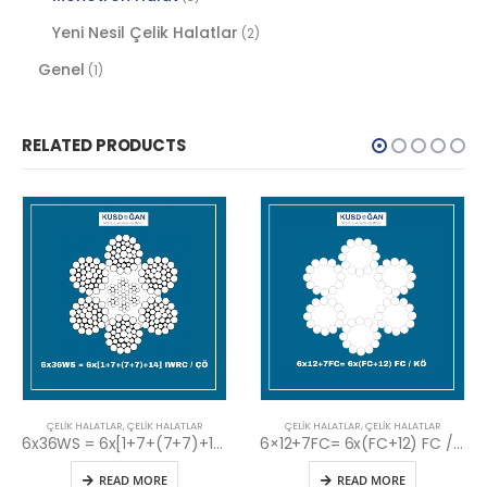
Yeni Nesil Çelik Halatlar
(2)
Genel
(1)
RELATED PRODUCTS
TLAR
,
ÇELIK HALATLAR
ÇELIK HALATLAR
,
ÇELIK HALATLAR
ÇELIK HALATL
6x36WS = 6x[1+7+(7+7)+14] IWRC / ÇÖ
6×12+7FC= 6x(FC+12) FC / KÖ
READ MORE
READ MORE
RE