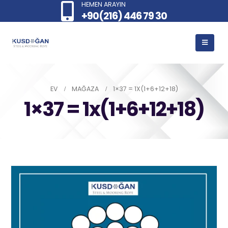
HEMEN ARAYIN
+90(216) 446 79 30
EV
MAĞAZA
1×37 = 1X(1+6+12+18)
1×37 = 1x(1+6+12+18)