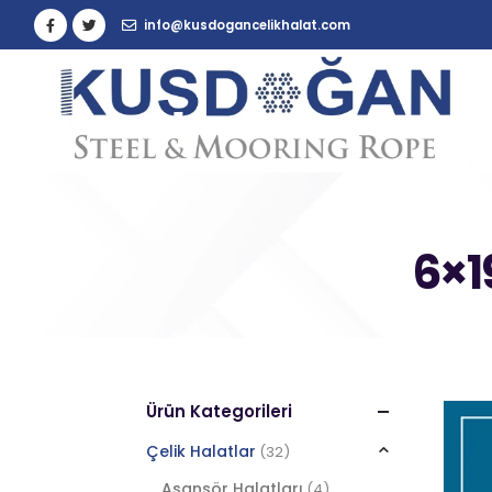
info@kusdogancelikhalat.com
6×1
Ürün Kategorileri
Çelik Halatlar
(32)
Asansör Halatları
(4)