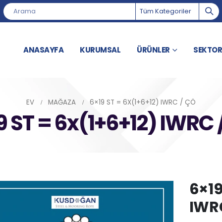
Tüm Kategoriler
ANASAYFA
KURUMSAL
ÜRÜNLER
SEKTOR
EV
MAĞAZA
6×19 ST = 6X(1+6+12) IWRC / ÇÖ
9 ST = 6x(1+6+12) IWRC 
6×19
IWR