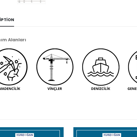
IPTION
nım Alanları