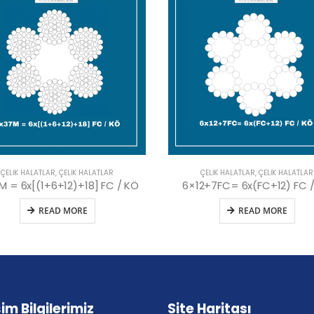
ÇELIK HALATLAR
,
ÇELIK HALATLAR
ÇELIK HALATLAR
,
ÇELIK HALATLAR
2+7FC= 6x(FC+12) FC / KÖ
READ MORE
READ MORE
şim Bilgilerimiz
Site Haritası