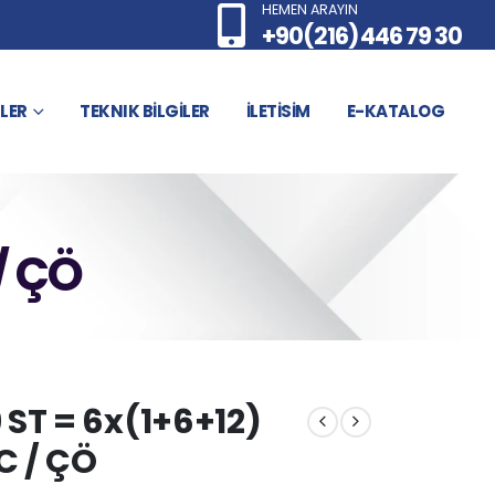
HEMEN ARAYIN
+90(216) 446 79 30
LER
TEKNIK BİLGİLER
İLETİSİM
E-KATALOG
/ ÇÖ
 ST = 6x(1+6+12)
C / ÇÖ