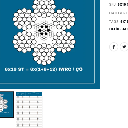
SKU:
6X19 
CATEGORIE
TAGS:
6X19
CELIK-HA