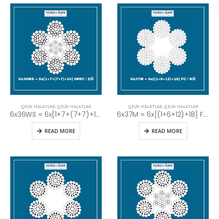
ÇELIK HALATLAR
,
ÇELIK HALATLAR
ÇELIK HALATLAR
,
ÇELIK HALATLAR
6x36WS = 6x[1+7+(7+7)+14] IWRC / ÇÖ
6x37M = 6x[(1+6+12)+18] FC / KÖ
READ MORE
READ MORE